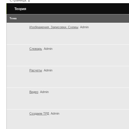
Страница:
1
Теория
Тема
Изображения. Зарисовки. Схемы
Admin
Словарь
Admin
Расчеты
Admin
Видео
Admin
Создаем ТРД
Admin